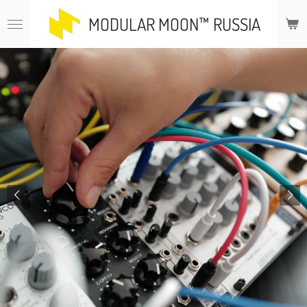
Ga
MODULAR MOON™ RUSSIA
direct
naar
de
hoofdinhoud